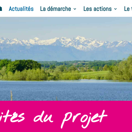
☗
Actualités
La démarche
Les actions
Le 
tés du projet