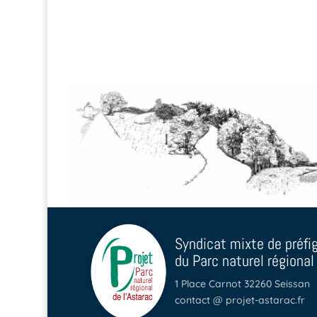
Syndicat mixte de préfi
du Parc naturel régional
1 Place Carnot 32260 Seissan
contact @ projet-astarac.fr