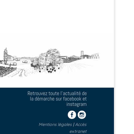
Retrouvez toute l'actualité de
la démarche sur facebook et
instagram
Mentions légales
|
Accès
extranet