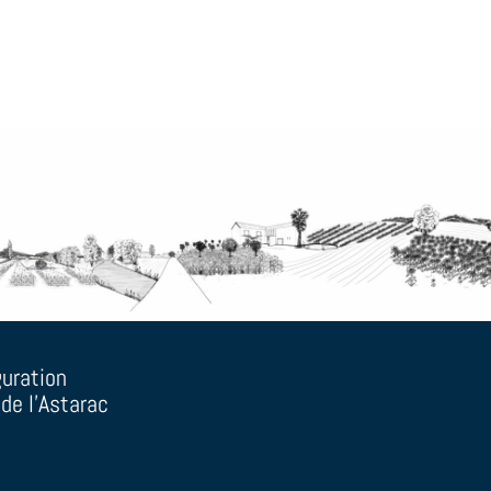
guration
 de l'Astarac