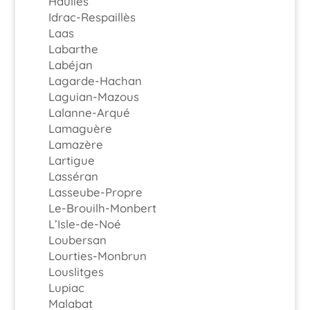
Haulies
Idrac-Respaillès
Laas
Labarthe
Labéjan
Lagarde-Hachan
Laguian-Mazous
Lalanne-Arqué
Lamaguère
Lamazère
Lartigue
Lasséran
Lasseube-Propre
Le-Brouilh-Monbert
L’Isle-de-Noé
Loubersan
Lourties-Monbrun
Louslitges
Lupiac
Malabat