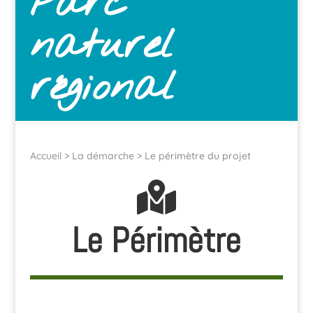
Parc
naturel
régional
Accueil
>
La démarche
> Le périmètre du projet
Le Périmètre