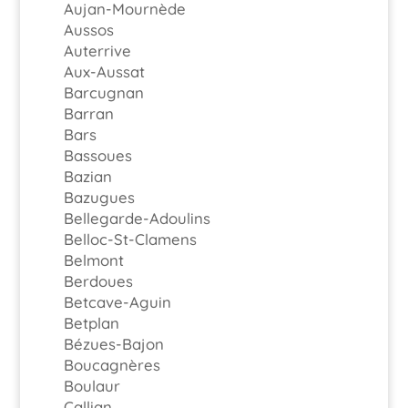
Aujan-Mournède
Aussos
Auterrive
Aux-Aussat
Barcugnan
Barran
Bars
Bassoues
Bazian
Bazugues
Bellegarde-Adoulins
Belloc-St-Clamens
Belmont
Berdoues
Betcave-Aguin
Betplan
Bézues-Bajon
Boucagnères
Boulaur
Callian