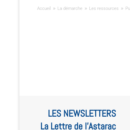
Accueil
La démarche
Les ressources
Pu
9
9
9
LES NEWSLETTERS
La Lettre de l’Astarac