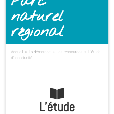
Parc
naturel
régional
Accueil
La démarche
Les ressources
L’étude
9
9
9
d’opportunité
L’étude